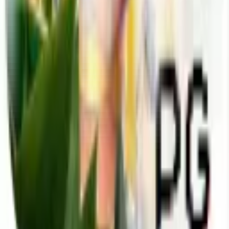
member selalu mendapatkan informasi link resmi
yang valid. Jangan lewatkan kesempatan untuk
mengeksplorasi fitur-fitur baru setelah Anda
menyelesaikan proses daftar slot online di platform
kami yang semakin modern dan responsif.
PUBGTOTO: Bandar Slot Online
Terpercaya dengan Layanan 24
Jam
Keunggulan PUBGTOTO tidak hanya terletak pada
pilihan slot gacor terpercaya, tetapi juga pada kualitas
layanan pelanggan yang profesional. Kami siap
mendampingi Anda mulai dari tahap
daftar slot
online
hingga panduan penggunaan fitur di dalam situs.
Dengan tim dukungan yang tersedia 24 jam,