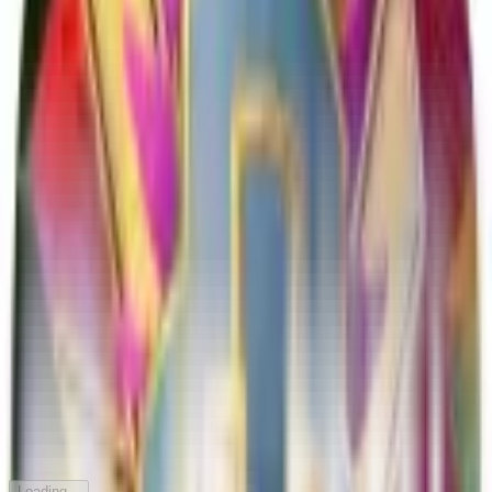
World Cup 2026
Eclipse Studio
Clash of Clans Super Scatter SUPER RICH
SUPER
RICH
Clash of Clans SUPER RICH
SUPER RICH
Mahjong Ways
PG Soft
Gates of Olympus 1000
Pragmatic Play
Mahjong Ways 2
PG Soft
Mahjong Wins 3 - Black Scatter
Pragmatic Play
Wild Bounty Showdown
PG Soft
Gates of Olympus Super Scatter
Pragmatic Play
Mahjong Wins 2
Pragmatic Play
Mahjong Wins - Gong Xi Fa Cai
Pragmatic Play
Wild Bandito
PG Soft
Starlight Princess 1000
Pragmatic Play
Gates of Olympus
Pragmatic Play
Aztec Gems
Pragmatic Play
Sweet Bonanza 1000
Pragmatic Play
Aztec Gems Megaways
Pragmatic Play
Lucky Neko
PG Soft
Sugar Rush 1000
Pragmatic Play
Starlight Princess
Pragmatic Play
Joker's Jewels
Pragmatic Play
Treasures of Aztec
PG Soft
Loading...