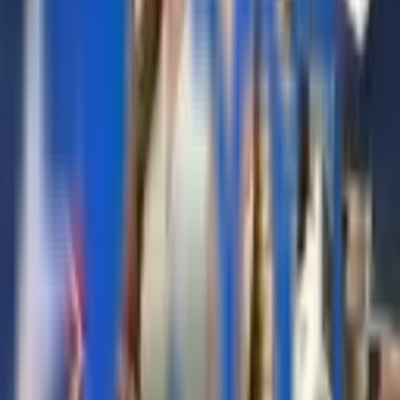
alternatif terbaru yang memastikan Anda tetap bisa
menikmati slot gacor terpercaya tanpa hambatan
blokir nawala. Cukup dengan satu kali klik, Anda bisa
langsung melakukan daftar
slot online
dan masuk ke
akun Anda secara instan. Kami telah mengoptimasi
performa website agar sangat ringan diakses melalui
perangkat mobile maupun desktop selama 24 jam
penuh.
Cara Daftar Slot Online
PUBGTOTO: Proses Cepat Akun
Langsung Aktif
Bergabunglah bersama komunitas pemenang di
PUBGTOTO sekarang juga. Proses daftar slot online
di situs kami dirancang sangat simpel dan hanya