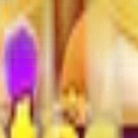
rcaya & Daftar Slot Online Resmi 
or satu yang menghadirkan pengalaman bermain slot gac
dah dan cepat bagi seluruh pengguna di Indonesia. Se
em enkripsi tercanggih, memberikan Anda kenyamanan m
Terpercaya Akses Anti Blokir
t Anda? PUBGTOTO hadir dengan solusi link alternatif 
Cukup dengan satu kali klik, Anda bisa langsung melaku
ar sangat ringan diakses melalui perangkat mobile mau