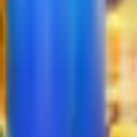
PUBGTOTO: Situs Slot Gacor Terpe
Selamat datang di
PUBGTOTO
, platform digital nom
Kami menyediakan layanan daftar slot online yang mu
menjamin setiap data member terlindungi dengan sist
Link Login PUBGTOTO: Slot Gacor 
Sering mengalami kendala saat mengakses situs favori
slot gacor terpercaya tanpa hambatan blokir nawala. 
instan. Kami telah mengoptimasi performa website ag