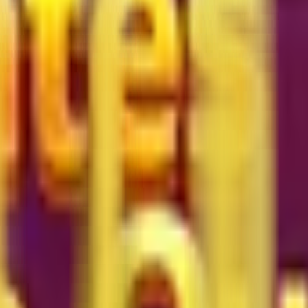
O: Proses Cepat Akun Langsung Akt
O sekarang juga. Proses daftar slot online di situs
rbagai pilihan slot gacor terpercaya dengan sistem yang
ksi
deposit dana
dan withdraw tercepat untuk mendukun
t Online & Fitur Gacor Terbaru
asi pada sistem server guna mempertahankan predikat
ks oleh mesin pencari Google, sehingga member selalu me
 baru setelah Anda menyelesaikan proses daftar slot o