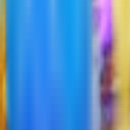
Roulette 1
Pragmatic Play
Lightning Dragon Tiger
Evolution Gaming
Lightning Sic Bo
Evolution Gaming
Korean ONE Blackjack
Pragmatic Play
Game Terbaru
Lihat Semua
Color Game Bonanza
Pragmatic Play
Jade Legends
Pragmatic Play
Death Dominion
Pragmatic Play
Aztec Myth
Victory Ark Gaming
Three Egyptian Treasures
Victory Ark Gaming
Mahjong Self-Drawn Win 5
Victory Ark Gaming
Gates of Inca Queen
Victory Ark Gaming
Thor Deluxe
Victory Ark Gaming
Dragon & Lion Dance
Victory Ark Gaming
WILD QUEEN'S FORTUNE
Victory Ark Gaming
PUBGTOTO Slot Gacor Terp