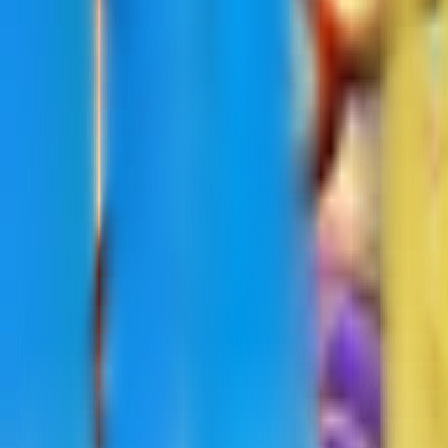
Clash of Clans SUPER RICH
SUPER RICH
Clash of Clans Crash Mania SUPER RICH
SUPER RICH
Mahjong Ways
PG Soft
Gates of Olympus 1000
Pragmatic Play
Mahjong Ways 2
PG Soft
Mahjong Wins 3 - Black Scatter
Pragmatic Play
Auto Roulette
Pragmatic Play
Rekomendasi
Lihat Semua
Koi Gate
Habanero
Spire+
Pragmatic Play
Tombstone Rip
No Limit City
Plinko+
Pragmatic Play
Mines+
Pragmatic Play
Super Sic Bo
Evolution Gaming
Crazy Time
Evolution Gaming
Clash of Clans SUPER RICH
SUPER RICH
Limbo+
Pragmatic Play
Duck Hunters
No Limit City
Fury of Anubis
Pragmatic Play
Lightning Baccarat
Evolution Gaming
Clash of Clans Super Scatter SUPER RICH
SUPER RICH
Fire in the Hole 3
No Limit City
World Cup 2026
Eclipse Studio