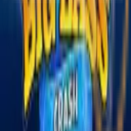
yang valid. Jangan lewatkan kesempatan untuk
mengeksplorasi fitur-fitur baru setelah Anda
menyelesaikan proses daftar slot online di platform
kami yang semakin modern dan responsif.
PUBGTOTO: Bandar Slot Online
Terpercaya dengan Layanan 24
Jam
Keunggulan PUBGTOTO tidak hanya terletak pada
pilihan slot gacor terpercaya, tetapi juga pada kualitas
layanan pelanggan yang profesional. Kami siap
mendampingi Anda mulai dari tahap
daftar slot
online
hingga panduan penggunaan fitur di dalam situs.
Dengan tim dukungan yang tersedia 24 jam,
PUBGTOTO memastikan setiap kendala teknis dapat