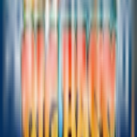
membutuhkan waktu kurang dari 2 menit. Setelah
akun Anda aktif, berbagai pilihan slot gacor
terpercaya dengan sistem yang adil dan transparan
sudah siap untuk diakses. PUBGTOTO berkomitmen
memberikan layanan transaksi
deposit dana
dan
withdraw tercepat untuk mendukung kelancaran
aktivitas hiburan Anda.
Update PUBGTOTO 2026: Daftar
Slot Online & Fitur Gacor Terbaru
Memasuki tahun 2026, PUBGTOTO terus melakukan
inovasi pada sistem server guna mempertahankan
predikat sebagai situs slot gacor terpercaya.
Pembaruan sistem ini bertujuan agar website lebih
cepat terindeks oleh mesin pencari Google, sehingga
member selalu mendapatkan informasi link resmi