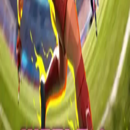
Bergabunglah bersama komunitas pemenang di
PUBGTOTO sekarang juga. Proses daftar slot online
di situs kami dirancang sangat simpel dan hanya
membutuhkan waktu kurang dari 2 menit. Setelah
akun Anda aktif, berbagai pilihan slot gacor
terpercaya dengan sistem yang adil dan transparan
sudah siap untuk diakses. PUBGTOTO berkomitmen
memberikan layanan transaksi
deposit dana
dan
withdraw tercepat untuk mendukung kelancaran
aktivitas hiburan Anda.
Update PUBGTOTO 2026: Daftar
Slot Online & Fitur Gacor Terbaru
Memasuki tahun 2026, PUBGTOTO terus melakukan
inovasi pada sistem server guna mempertahankan