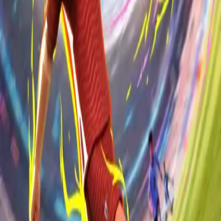
Sering mengalami kendala saat mengakses situs
favorit Anda? PUBGTOTO hadir dengan solusi link
alternatif terbaru yang memastikan Anda tetap bisa
menikmati slot gacor terpercaya tanpa hambatan
blokir nawala. Cukup dengan satu kali klik, Anda bisa
langsung melakukan daftar
slot online
dan masuk ke
akun Anda secara instan. Kami telah mengoptimasi
performa website agar sangat ringan diakses melalui
perangkat mobile maupun desktop selama 24 jam
penuh.
Cara Daftar Slot Online
PUBGTOTO: Proses Cepat Akun
Langsung Aktif