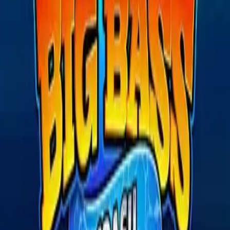
predikat sebagai situs slot gacor terpercaya.
Pembaruan sistem ini bertujuan agar website lebih
cepat terindeks oleh mesin pencari Google, sehingga
member selalu mendapatkan informasi link resmi
yang valid. Jangan lewatkan kesempatan untuk
mengeksplorasi fitur-fitur baru setelah Anda
menyelesaikan proses daftar slot online di platform
kami yang semakin modern dan responsif.
PUBGTOTO: Bandar Slot Online
Terpercaya dengan Layanan 24
Jam
Keunggulan PUBGTOTO tidak hanya terletak pada
pilihan slot gacor terpercaya, tetapi juga pada kualitas
layanan pelanggan yang profesional. Kami siap
mendampingi Anda mulai dari tahap
daftar slot
online