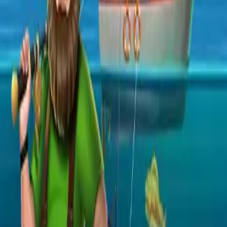
Sering mengalami kendala saat mengakses situs
favorit Anda? PUBGTOTO hadir dengan solusi link
alternatif terbaru yang memastikan Anda tetap bisa
menikmati slot gacor terpercaya tanpa hambatan
blokir nawala. Cukup dengan satu kali klik, Anda bisa
langsung melakukan daftar
slot online
dan masuk ke
akun Anda secara instan. Kami telah mengoptimasi
performa website agar sangat ringan diakses melalui
perangkat mobile maupun desktop selama 24 jam
penuh.
Cara Daftar Slot Online
PUBGTOTO: Proses Cepat Akun
Langsung Aktif