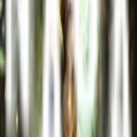
Selamat datang di
PUBGTOTO
, platform digital
nomor satu yang menghadirkan pengalaman
bermain slot gacor terpercaya dengan standar
keamanan internasional. Kami menyediakan layanan
daftar slot online yang mudah dan cepat bagi
seluruh pengguna di Indonesia. Sebagai situs resmi
terupdate tahun 2026, PUBGTOTO menjamin setiap
data member terlindungi dengan sistem enkripsi
tercanggih, memberikan Anda kenyamanan
maksimal dalam setiap sesi permainan.
Link Login PUBGTOTO: Slot
Gacor Terpercaya Akses Anti
Blokir
Sering mengalami kendala saat mengakses situs
favorit Anda? PUBGTOTO hadir dengan solusi link