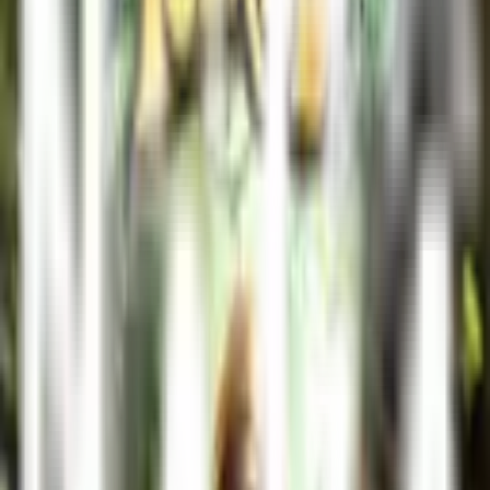
24
/
45
Game
Page
1
of
2
PUBGTOTO Slot Gacor
Terpercaya Dan Daftar
Slot Online
PUBGTOTO: Situs Slot Gacor
Terpercaya & Daftar Slot Online
Resmi 2026