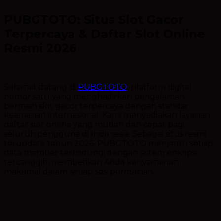
PUBGTOTO: Situs Slot Gacor
Terpercaya & Daftar Slot Online
Resmi 2026
Selamat datang di
PUBGTOTO
, platform digital
nomor satu yang menghadirkan pengalaman
bermain slot gacor terpercaya dengan standar
keamanan internasional. Kami menyediakan layanan
daftar slot online yang mudah dan cepat bagi
seluruh pengguna di Indonesia. Sebagai situs resmi
terupdate tahun 2026, PUBGTOTO menjamin setiap
data member terlindungi dengan sistem enkripsi
tercanggih, memberikan Anda kenyamanan
maksimal dalam setiap sesi permainan.