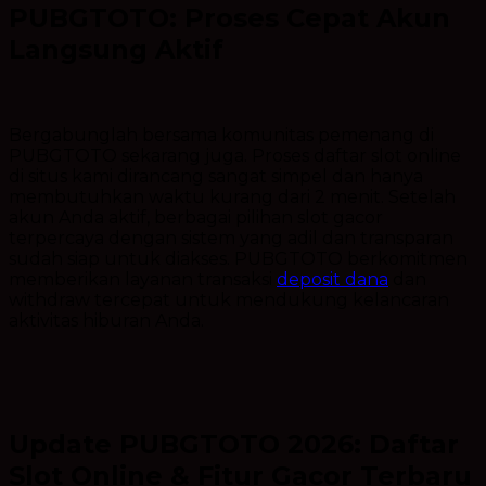
PUBGTOTO: Proses Cepat Akun
Langsung Aktif
Bergabunglah bersama komunitas pemenang di
PUBGTOTO sekarang juga. Proses daftar slot online
di situs kami dirancang sangat simpel dan hanya
membutuhkan waktu kurang dari 2 menit. Setelah
akun Anda aktif, berbagai pilihan slot gacor
terpercaya dengan sistem yang adil dan transparan
sudah siap untuk diakses. PUBGTOTO berkomitmen
memberikan layanan transaksi
deposit dana
dan
withdraw tercepat untuk mendukung kelancaran
aktivitas hiburan Anda.
Update PUBGTOTO 2026: Daftar
Slot Online & Fitur Gacor Terbaru