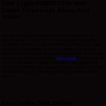
Link Login PUBGTOTO: Slot
Gacor Terpercaya Akses Anti
Blokir
Sering mengalami kendala saat mengakses situs
favorit Anda? PUBGTOTO hadir dengan solusi link
alternatif terbaru yang memastikan Anda tetap bisa
menikmati slot gacor terpercaya tanpa hambatan
blokir nawala. Cukup dengan satu kali klik, Anda bisa
langsung melakukan daftar
slot online
dan masuk ke
akun Anda secara instan. Kami telah mengoptimasi
performa website agar sangat ringan diakses melalui
perangkat mobile maupun desktop selama 24 jam
penuh.
Cara Daftar Slot Online