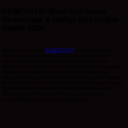
PUBGTOTO: Situs Slot Gacor
Terpercaya & Daftar Slot Online
Resmi 2026
Selamat datang di
PUBGTOTO
, platform digital
nomor satu yang menghadirkan pengalaman
bermain slot gacor terpercaya dengan standar
keamanan internasional. Kami menyediakan layanan
daftar slot online yang mudah dan cepat bagi
seluruh pengguna di Indonesia. Sebagai situs resmi
terupdate tahun 2026, PUBGTOTO menjamin setiap
data member terlindungi dengan sistem enkripsi
tercanggih, memberikan Anda kenyamanan
maksimal dalam setiap sesi permainan.