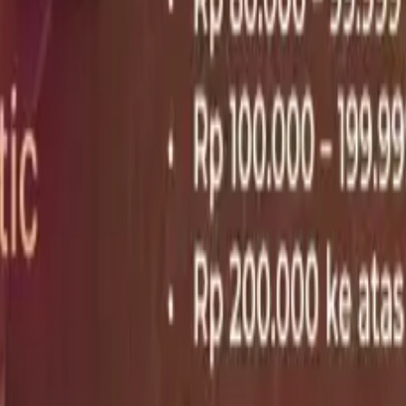
asi pada sistem server guna mempertahankan predikat
ks oleh mesin pencari Google, sehingga member selalu me
 baru setelah Anda menyelesaikan proses daftar slot o
erpercaya dengan Layanan 24 Jam
n slot gacor terpercaya, tetapi juga pada kualitas lay
hingga panduan penggunaan fitur di dalam situs. Den
cepat, menjadikan kami mitra hiburan digital yang palin