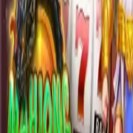
➡️ Syarat Withdraw: TURNOVER 5X dari jumlah depos
✅ Contoh: Deposit Rp40.000 x 5 = TO yang harus d
➡️ Spin gratis akan hangus otomatis jika tidak di
➡️ Tidak akan mendapatkan bonus Cashback
➡️ Dilarang melakukan kecurangan dalam bentuk 
⚠️ Syarat & ketentuan dapat berubah sewaktu-wak