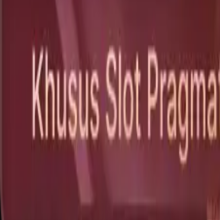
Memasuki tahun 2026, PUBGTOTO terus melakukan inov
sistem ini bertujuan agar website lebih cepat terinde
lewatkan kesempatan untuk mengeksplorasi fitur-fitur
responsif.
PUBGTOTO: Bandar Slot Online T
Keunggulan PUBGTOTO tidak hanya terletak pada piliha
mendampingi Anda mulai dari tahap
daftar slot
online 
memastikan setiap kendala teknis dapat diatasi dengan 
Lihat Semua
home