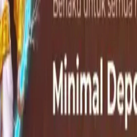
it :
icapai 200.000
mainkan dalam waktu 1x24 jam
apa pun
tu tanpa pemberitahuan.