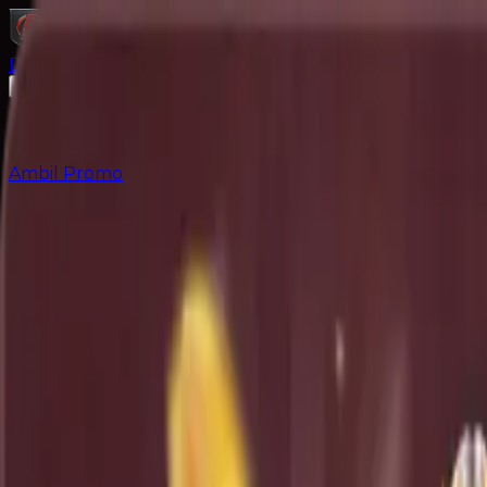
Daftar
Masuk
kembali
Detail Promosi
Ambil Promo
🎰✨ FREE SPIN 17✘ SPESIAL PRAGMATIC! ✨🎰
Khusus untuk semua member baru & lama!
Nikmati 17x Putaran Gratis hanya dengan deposit 
🔻 Syarat & Ketentuan: