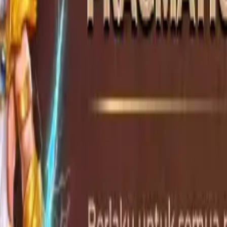
asil
 deposit: