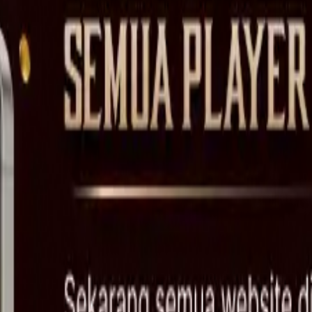
 ditambahkan ke akun kamu!
n bermain yang lebih praktis, aman, dan mengunt
ercaya Dan Daftar Slot Onl
rcaya & Daftar Slot Online Resmi 
or satu yang menghadirkan pengalaman bermain slot gac
dah dan cepat bagi seluruh pengguna di Indonesia. Se
em enkripsi tercanggih, memberikan Anda kenyamanan m