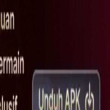
 sebagai situs slot gacor terpercaya. Pembaruan
ndapatkan informasi link resmi yang valid. Jangan
nline di platform kami yang semakin modern dan
anan pelanggan yang profesional. Kami siap
gan tim dukungan yang tersedia 24 jam, PUBGTOTO
g diandalkan dan konsisten di kelasnya.