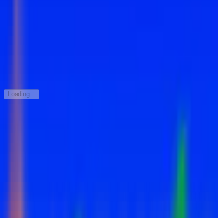
Aces and Eights 50 Hand
Habanero
Aces and Eights 10 Hand
Habanero
Aces and Eights 1 Hand
Habanero
Aces and Eights 100 Hand
Habanero
All American Poker 10 Hand
Habanero
All American Poker 5 Hand
Habanero
All American Poker 100 Hand
Habanero
All American Poker 50 Hand
Habanero
Bonus Deuces Wild 1 Hand
Habanero
Bonus Deuces Wild 10 Hand
Habanero
Loading...
24
/
62
Game
Page
1
of
3
PUBGTOTO Slot Gacor
Terpercaya Dan Daftar
Slot Online