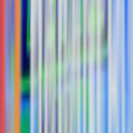
Cara Daftar Slot Online
PUBGTOTO: Proses Cepat Akun
Langsung Aktif
Bergabunglah bersama komunitas pemenang di
PUBGTOTO sekarang juga. Proses daftar slot online
di situs kami dirancang sangat simpel dan hanya
membutuhkan waktu kurang dari 2 menit. Setelah
akun Anda aktif, berbagai pilihan slot gacor
terpercaya dengan sistem yang adil dan transparan
sudah siap untuk diakses. PUBGTOTO berkomitmen
memberikan layanan transaksi
deposit dana
dan
withdraw tercepat untuk mendukung kelancaran
aktivitas hiburan Anda.