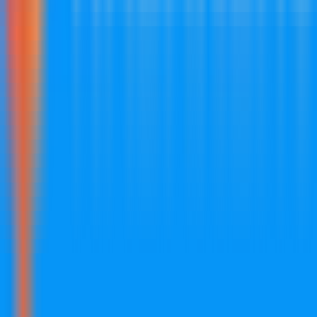
Jam
Keunggulan PUBGTOTO tidak hanya terletak pada
pilihan slot gacor terpercaya, tetapi juga pada kualitas
layanan pelanggan yang profesional. Kami siap
mendampingi Anda mulai dari tahap
daftar slot
online
hingga panduan penggunaan fitur di dalam situs.
Dengan tim dukungan yang tersedia 24 jam,
PUBGTOTO memastikan setiap kendala teknis dapat
diatasi dengan cepat, menjadikan kami mitra hiburan
digital yang paling diandalkan dan konsisten di
kelasnya.
Lihat Semua
home
explore
promo