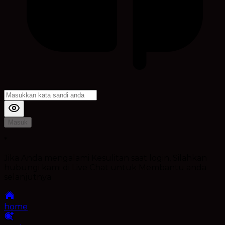
Masuk
*
Jika Anda mengalami Kesulitan saat login, Silahkan
hubungi kami di Live Chat untuk Membantu anda
selanjutnya
home