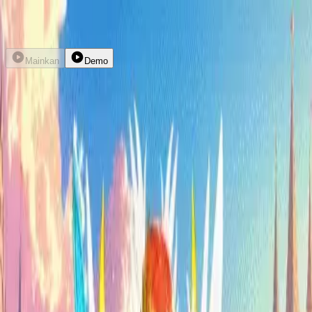
Daftar
Masuk
Mainkan
Demo
Starlight Princess Super Scatter
pragmatic
kembali
PUBGTOTO Slot Gacor
Terpercaya Dan Daftar
Slot Online
PUBGTOTO: Situs Slot Gacor
Terpercaya & Daftar Slot Online
Resmi 2026