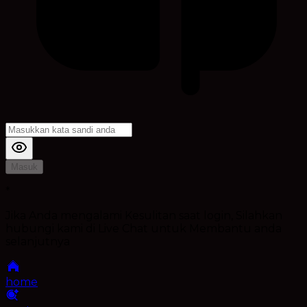
Masuk
*
Jika Anda mengalami Kesulitan saat login, Silahkan
hubungi kami di Live Chat untuk Membantu anda
selanjutnya
home