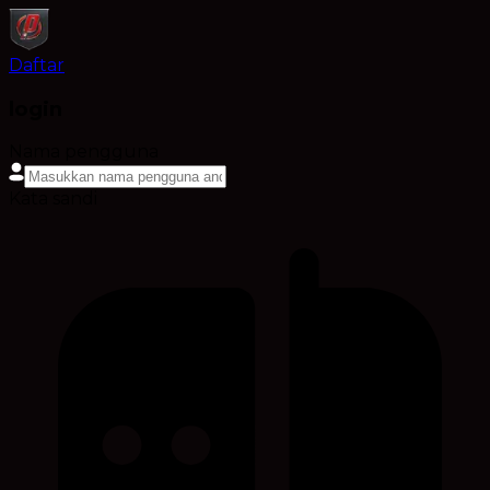
Daftar
login
Nama pengguna
Kata sandi