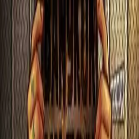
Bergabunglah bersama komunitas pemenang di
PUBGTOTO sekarang juga. Proses daftar slot online
di situs kami dirancang sangat simpel dan hanya
membutuhkan waktu kurang dari 2 menit. Setelah
akun Anda aktif, berbagai pilihan slot gacor
terpercaya dengan sistem yang adil dan transparan
sudah siap untuk diakses. PUBGTOTO berkomitmen
memberikan layanan transaksi
deposit dana
dan
withdraw tercepat untuk mendukung kelancaran
aktivitas hiburan Anda.
Update PUBGTOTO 2026: Daftar
Slot Online & Fitur Gacor Terbaru
Memasuki tahun 2026, PUBGTOTO terus melakukan
inovasi pada sistem server guna mempertahankan