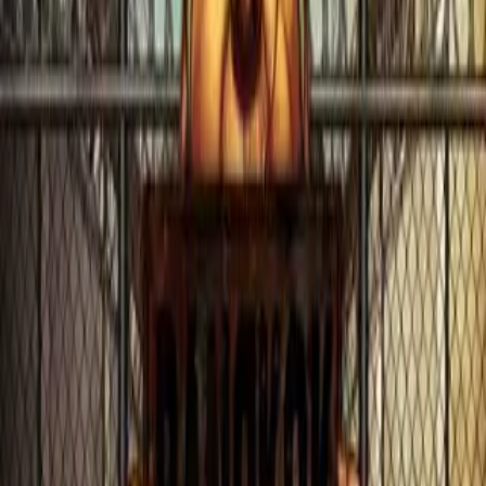
Sering mengalami kendala saat mengakses situs
favorit Anda? PUBGTOTO hadir dengan solusi link
alternatif terbaru yang memastikan Anda tetap bisa
menikmati slot gacor terpercaya tanpa hambatan
blokir nawala. Cukup dengan satu kali klik, Anda bisa
langsung melakukan daftar
slot online
dan masuk ke
akun Anda secara instan. Kami telah mengoptimasi
performa website agar sangat ringan diakses melalui
perangkat mobile maupun desktop selama 24 jam
penuh.
Cara Daftar Slot Online
PUBGTOTO: Proses Cepat Akun
Langsung Aktif