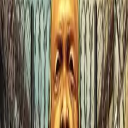
Selamat datang di
PUBGTOTO
, platform digital
nomor satu yang menghadirkan pengalaman
bermain slot gacor terpercaya dengan standar
keamanan internasional. Kami menyediakan layanan
daftar slot online yang mudah dan cepat bagi
seluruh pengguna di Indonesia. Sebagai situs resmi
terupdate tahun 2026, PUBGTOTO menjamin setiap
data member terlindungi dengan sistem enkripsi
tercanggih, memberikan Anda kenyamanan
maksimal dalam setiap sesi permainan.
Link Login PUBGTOTO: Slot
Gacor Terpercaya Akses Anti
Blokir