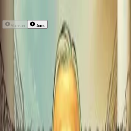
Daftar
Masuk
Mainkan
Demo
Bangkok Hilton
nolimitcity
kembali
PUBGTOTO Slot Gacor
Terpercaya Dan Daftar
Slot Online
PUBGTOTO: Situs Slot Gacor
Terpercaya & Daftar Slot Online
Resmi 2026