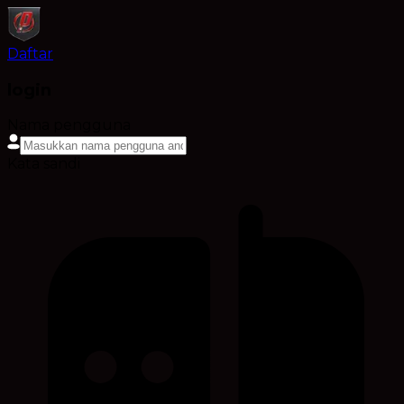
Daftar
login
Nama pengguna
Kata sandi