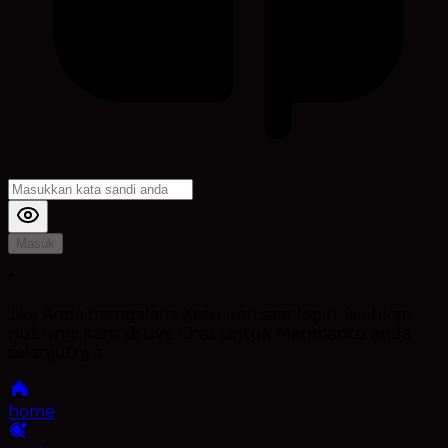
Masuk
*
Jika Anda mengalami Kesulitan saat login, Silahkan
hubungi kami di Live Chat untuk Membantu anda
selanjutnya
home