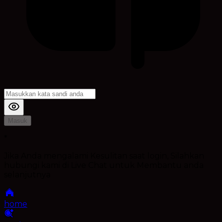
Masuk
*
Jika Anda mengalami Kesulitan saat login, Silahkan
hubungi kami di Live Chat untuk Membantu anda
selanjutnya
home